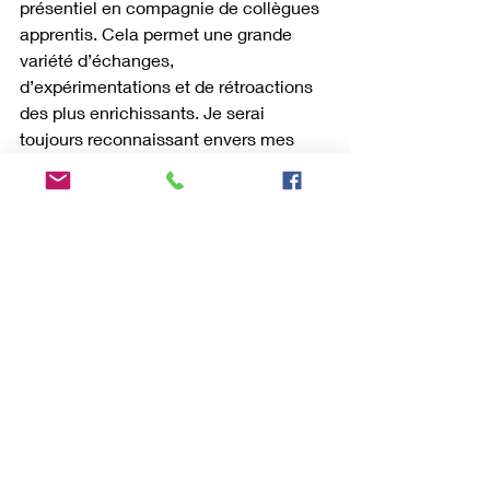
présentiel en compagnie de collègues 
apprentis. Cela permet une grande 
variété d’échanges, 
d’expérimentations et de rétroactions 
des plus enrichissants. Je serai 
toujours reconnaissant envers mes 
professeurs: 
Agnès Lacasse
 et 
François Jasmin Pour la profondeur, la 
sensibilité et la qualité de 
l'enseignement que j’ai reçu (et 
continue de recevoir) auprès d’eux.